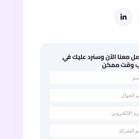
L
i
n
k
e
d
i
ل معنا الآن وسنرد عليك في
n
ب وقت ممكن
-
i
n