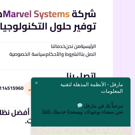
شركة
Marvel Systems
ه
توفير حلول التكنولوجيا 
الرئيسية
من نحن
خدماتنا
اتصل بنا
الشروط والأحكام
سياسة الخصوصية
اتصل بنا
مارفل - الأنظمة المذهلة لتقنية
114515960
info@marvel.com.sa
المعلومات
مرحباً بك في مارفل
تصفح نظام
Muthhel
، أفضل نظام
نحن سعداء بوجودك، ويسعدنا خدمتك دائمًا.
المؤسسات والشركات.
تصفح نظام مذهل