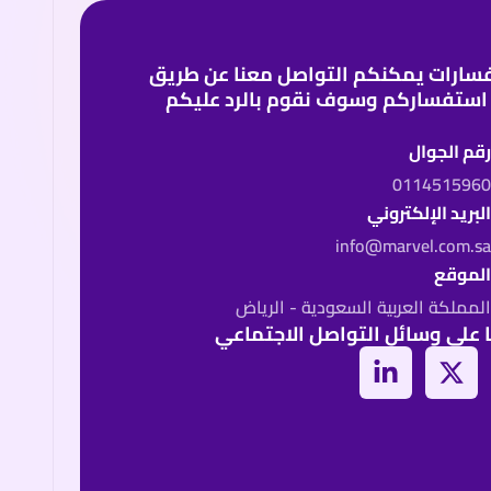
سارات يمكنكم التواصل معنا عن طريق
استفساركم وسوف نقوم بالرد عليكم
قم الجوال
011451596
لبريد الإلكتروني
info@marvel.com.s
لموقع
لمملكة العربية السعودية - الرياض
ا على وسائل التواصل الاجتماعي
L
X
i
-
n
t
k
w
e
i
d
t