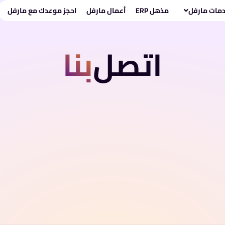
مات مارفل
مذهل ERP
أعمال مارفل
احجز موعدك مع مارفل
اتصل
بنا