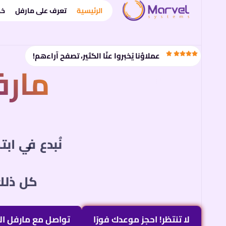
خطي
الرئيسية
تعرف على مارفل
خد
لى
لمحتوى
عملاؤنا يُخبروا عنّا الكثير، تصفح آراءهم!
مارف
نُبدع في اب
كل ذلك
لا تنتظر! احجز موعدك فورًا
تواصل مع مارفل ال