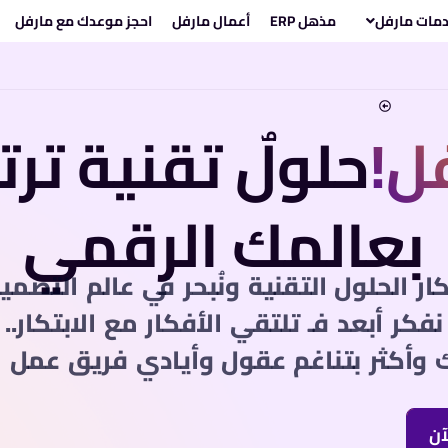
مات مارفل
مذهل ERP
أعمال مارفل
احجز موعدك مع مارفل
ل!
حلولٌ تقنية تر
بعالمك الرقمي
تكار الحلول التقنية ونُبحر في عالم التصمي
نفكر أبعد فـ تلتقي الأفكار مع الابتكار..
 وأكثر بتناغم عقول وأيادي فريق عمل م
آن