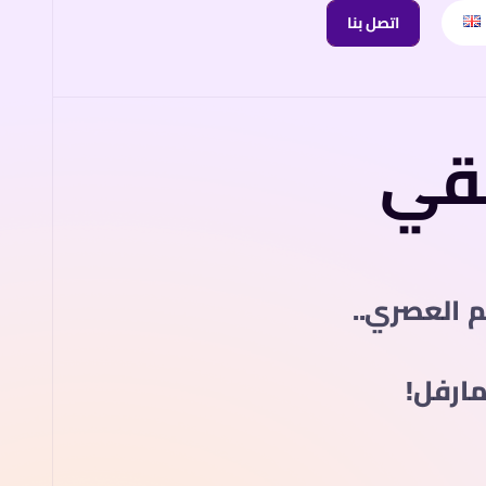
اتصل بنا
تقي
م العصري..
ارفل!