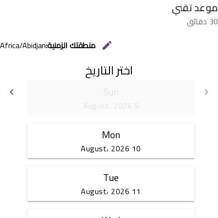
موعد تقني
30 دقائق
Africa/Abidjan
منطقتك الزمنية:
edit
تغيير المنطقة الزمنية.
اختر التاريخ
Sun
keyboard_arrow_left
keyboard_arrow_right
لف
الانتقال للأمام 16 August، 20
9 August، 2026
Mon
10 August، 2026
Tue
11 August، 2026